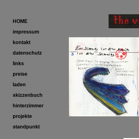
HOME
impressum
kontakt
datenschutz
links
preise
laden
skizzenbuch
hinterzimmer
projekte
standpunkt