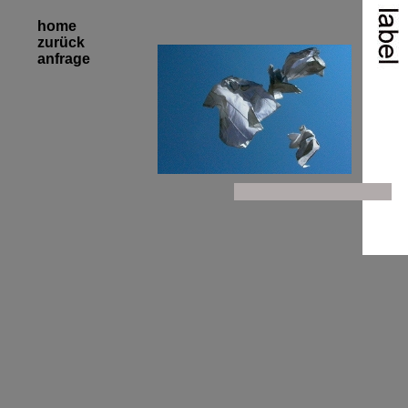
home
zurück
anfrage