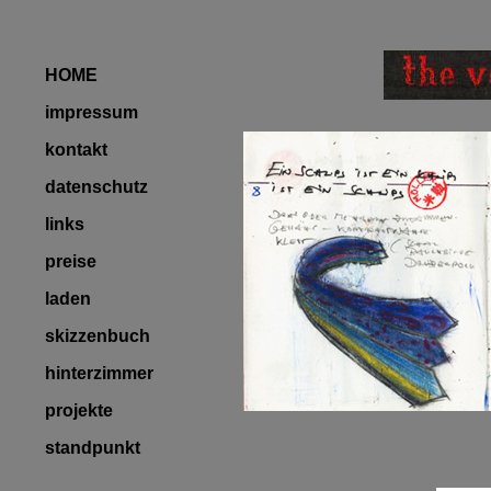
HOME
impressum
kontakt
datenschutz
links
preise
laden
skizzenbuch
hinterzimmer
projekte
standpunkt