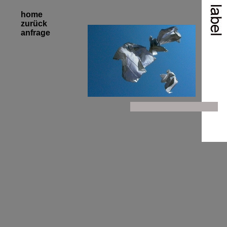
home
zurück
anfrage