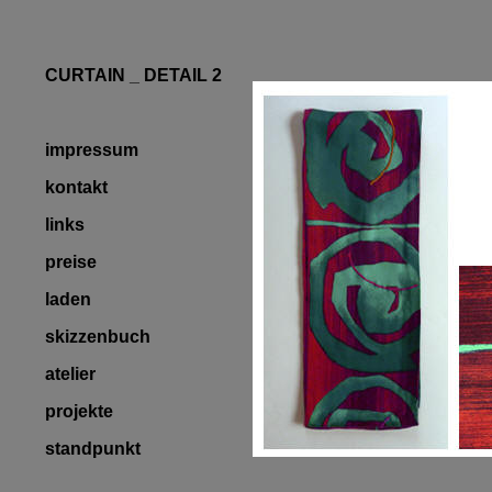
CURTAIN _ DETAIL 2
impressum
kontakt
links
preise
laden
skizzenbuch
atelier
projekte
standpunkt