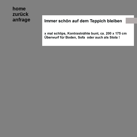
home
zurück
anfrage