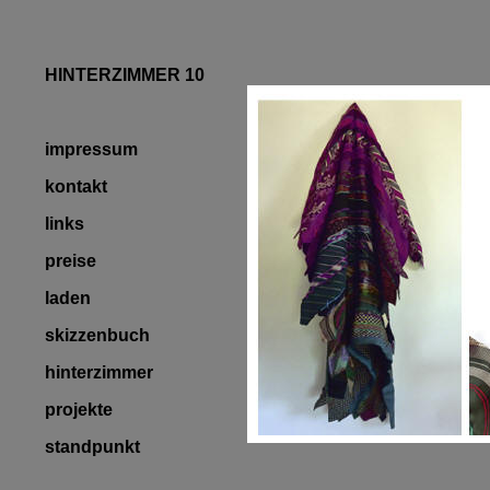
HINTERZIMMER 10
impressum
kontakt
links
preise
laden
skizzenbuch
hinterzimmer
projekte
standpunkt